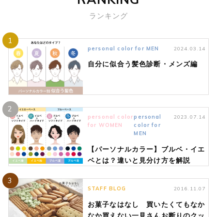
ランキング
1
personal color for MEN
2024.03.14
自分に似合う髪色診断・メンズ編
2
personal color
personal
2023.07.14
for WOMEN
color for
MEN
【パーソナルカラー】ブルベ・イエ
ベとは？違いと見分け方を解説
3
STAFF BLOG
2016.11.07
お菓子なはなし 買いたくてもなか
なか買えない一見さんお断りのクッ