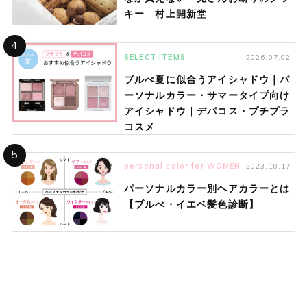
キー 村上開新堂
4
SELECT ITEMS
2026.07.02
ブルべ夏に似合うアイシャドウ｜パ
ーソナルカラー・サマータイプ向け
アイシャドウ｜デパコス・プチプラ
コスメ
5
personal color for WOMEN
2023.10.17
パーソナルカラー別ヘアカラーとは
【ブルべ・イエベ髪色診断】