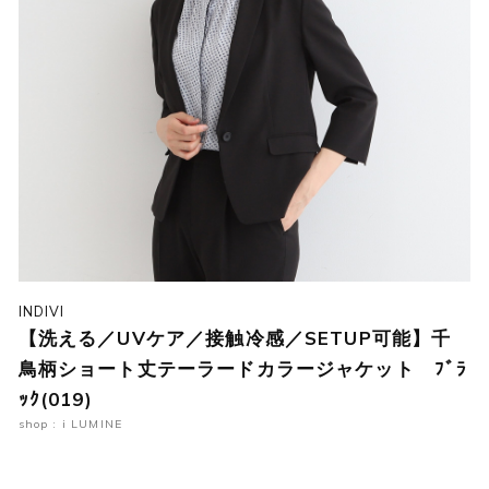
INDIVI
【洗える／UVケア／接触冷感／SETUP可能】千
鳥柄ショート丈テーラードカラージャケット ﾌﾞﾗ
ｯｸ(019)
shop : i LUMINE