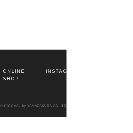
ONLINE
INSTAGRAM
COMPANY
SHOP
© IROGAAL by YAMAZAKURA CO,LTD