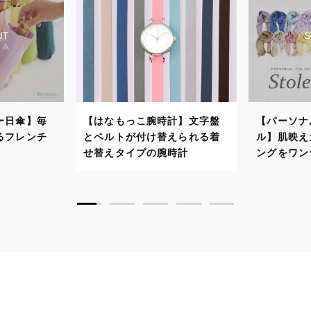
【はなもっこ腕時計】文字盤
【パーソナルカラーストー
とベルトが付け替えられる着
ル】肌映えカラーでスタイリ
せ替えタイプの腕時計
ングをワンランクアップ！