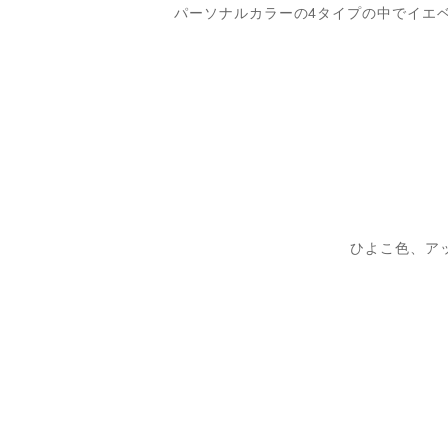
パーソナルカラーの4タイプの中でイエ
ひよこ色、ア