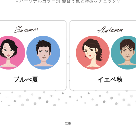
▽パーソナルカラー別 似合う色と特徴をチェック▽
ブルべ夏
イエベ秋
広告