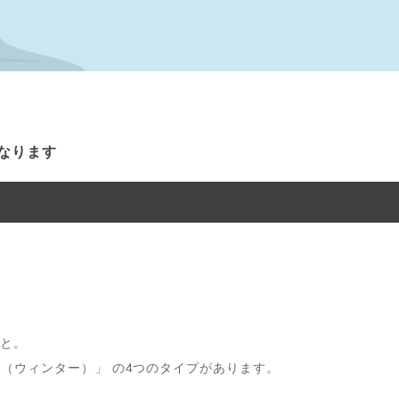
なります
こと。
（ウィンター）」 の4つのタイプがあります。