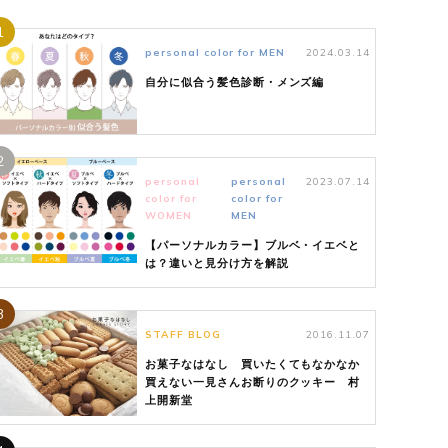
1
personal color for MEN
2024.03.14
自分に似合う髪色診断・メンズ編
2
personal
personal
2023.07.14
color for
color for
WOMEN
MEN
【パーソナルカラー】ブルベ・イエベと
は？違いと見分け方を解説
3
STAFF BLOG
2016.11.07
お菓子なはなし 買いたくてもなかなか
買えない一見さんお断りのクッキー 村
上開新堂