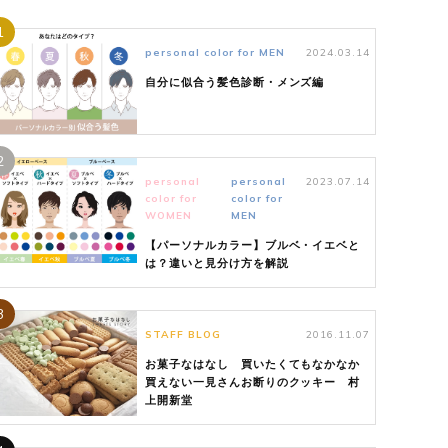
1
personal color for MEN
2024.03.14
自分に似合う髪色診断・メンズ編
2
personal
personal
2023.07.14
color for
color for
WOMEN
MEN
【パーソナルカラー】ブルベ・イエベと
は？違いと見分け方を解説
3
STAFF BLOG
2016.11.07
お菓子なはなし 買いたくてもなかなか
買えない一見さんお断りのクッキー 村
上開新堂