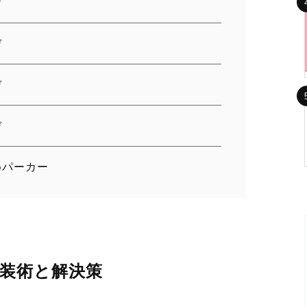
デ
デ
デ
デ
めパーカー
服装術と解決策