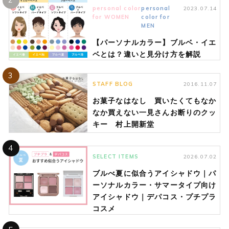
personal color
personal
2023.07.14
for WOMEN
color for
MEN
【パーソナルカラー】ブルベ・イエ
ベとは？違いと見分け方を解説
3
STAFF BLOG
2016.11.07
お菓子なはなし 買いたくてもなか
なか買えない一見さんお断りのクッ
キー 村上開新堂
4
SELECT ITEMS
2026.07.02
ブルべ夏に似合うアイシャドウ｜パ
ーソナルカラー・サマータイプ向け
アイシャドウ｜デパコス・プチプラ
コスメ