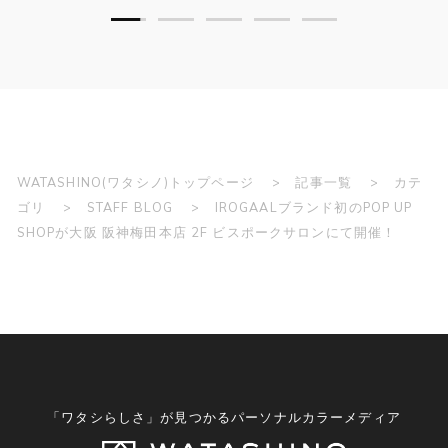
WATASHINO(ワタシノ)トップページ
記事一覧
カテ
ゴリ
STAFF BLOG
IROGAALブランド初のPOP UP
SHOPが大阪 阪神梅田本店 2F ビスポークサロンにて開催！
「ワタシらしさ」が見つかるパーソナルカラーメディア