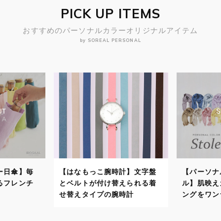
PICK UP ITEMS
おすすめのパーソナルカラーオリジナルアイテム
by SOREAL PERSONAL
こ腕時計】文字盤
【パーソナルカラーストー
【パ
付け替えられる着
ル】肌映えカラーでスタイリ
自分
プの腕時計
ングをワンランクアップ！
で顔