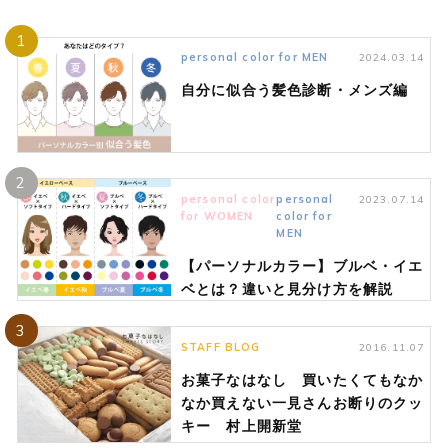
1
personal color for MEN
2024.03.14
自分に似合う髪色診断・メンズ編
2
personal color
personal
2023.07.14
for WOMEN
color for
MEN
【パーソナルカラー】ブルベ・イエ
ベとは？違いと見分け方を解説
3
STAFF BLOG
2016.11.07
お菓子なはなし 買いたくてもなか
なか買えない一見さんお断りのクッ
キー 村上開新堂