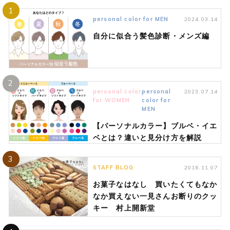
1
personal color for MEN
2024.03.14
自分に似合う髪色診断・メンズ編
2
personal color
personal
2023.07.14
for WOMEN
color for
MEN
【パーソナルカラー】ブルベ・イエ
ベとは？違いと見分け方を解説
3
STAFF BLOG
2016.11.07
お菓子なはなし 買いたくてもなか
なか買えない一見さんお断りのクッ
キー 村上開新堂