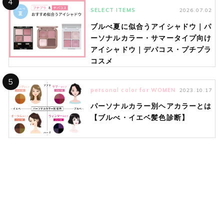
4
SELECT ITEMS
2026.07.02
ブルべ夏に似合うアイシャドウ｜パ
ーソナルカラー・サマータイプ向け
アイシャドウ｜デパコス・プチプラ
コスメ
5
personal color for WOMEN
2023.10.17
パーソナルカラー別ヘアカラーとは
【ブルべ・イエベ髪色診断】