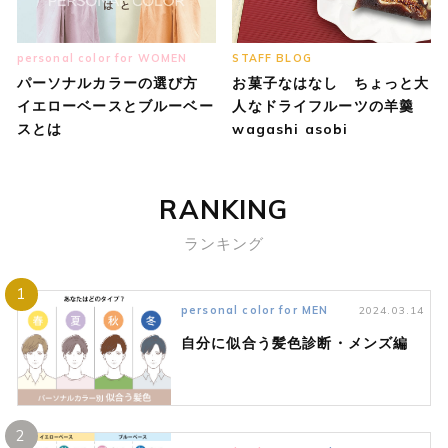
personal color for WOMEN
STAFF BLOG
パーソナルカラーの選び方
お菓子なはなし ちょっと大
イエローベースとブルーベー
人なドライフルーツの羊羹
スとは
wagashi asobi
RANKING
ランキング
1
personal color for MEN
2024.03.14
自分に似合う髪色診断・メンズ編
2