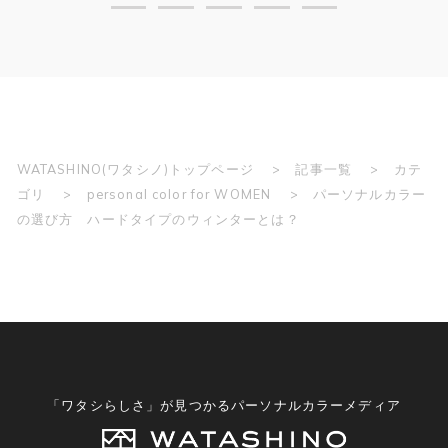
WATASHINO(ワタシノ)トップページ
記事一覧
カテ
ゴリ
personal color for WOMEN
パーソナルカラー
の選び方 ハードタイプのウィンターとは？
「ワタシらしさ」が見つかるパーソナルカラーメディア