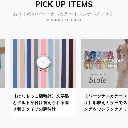
PICK UP ITEMS
おすすめのパーソナルカラーオリジナルアイテム
by SOREAL PERSONAL
計】文字盤
【パーソナルカラーストー
【パーソナ
えられる着
ル】肌映えカラーでスタイリ
自分に似合
時計
ングをワンランクアップ！
で顔映りよ