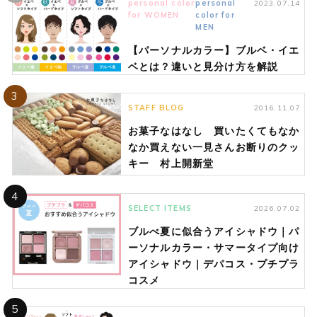
personal color
personal
2023.07.14
for WOMEN
color for
MEN
【パーソナルカラー】ブルベ・イエ
ベとは？違いと見分け方を解説
3
STAFF BLOG
2016.11.07
お菓子なはなし 買いたくてもなか
なか買えない一見さんお断りのクッ
キー 村上開新堂
4
SELECT ITEMS
2026.07.02
ブルべ夏に似合うアイシャドウ｜パ
ーソナルカラー・サマータイプ向け
アイシャドウ｜デパコス・プチプラ
コスメ
5