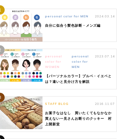
1
personal color for MEN
2024.03.14
自分に似合う髪色診断・メンズ編
2
personal
personal
2023.07.14
color for
color for
WOMEN
MEN
【パーソナルカラー】ブルベ・イエベと
は？違いと見分け方を解説
3
STAFF BLOG
2016.11.07
お菓子なはなし 買いたくてもなかなか
買えない一見さんお断りのクッキー 村
上開新堂