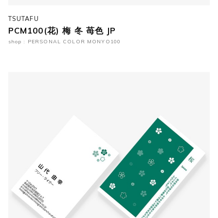
TSUTAFU
PCM100(花) 梅 冬 苺色 JP
shop : PERSONAL COLOR MONYO100