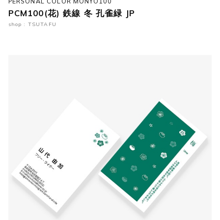
PERSONAL COLOR MONYO100
PCM100(花) 鉄線 冬 孔雀緑 JP
shop : TSUTAFU