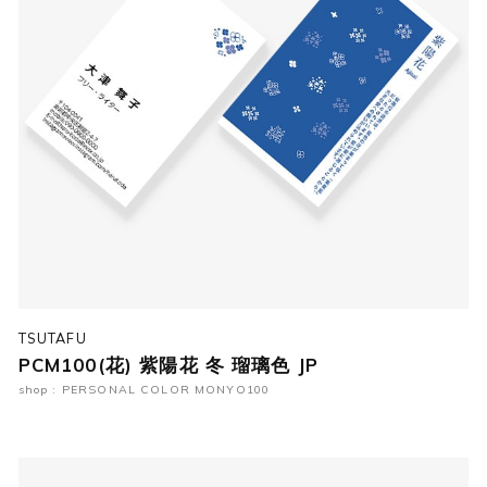
TSUTAFU
PCM100(花) 紫陽花 冬 瑠璃色 JP
shop : PERSONAL COLOR MONYO100