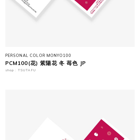
PERSONAL COLOR MONYO100
PCM100(花) 紫陽花 冬 苺色 JP
shop : TSUTAFU