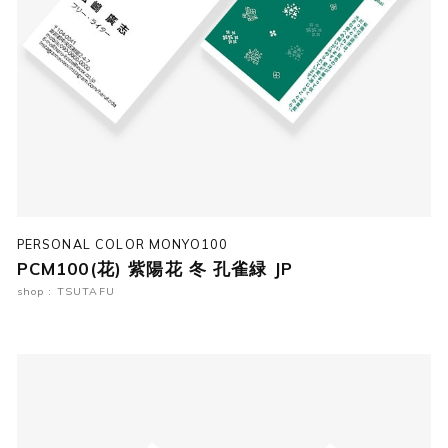
PERSONAL COLOR MONYO100
PCM100(花) 紫陽花 冬 孔雀緑 JP
shop : TSUTAFU