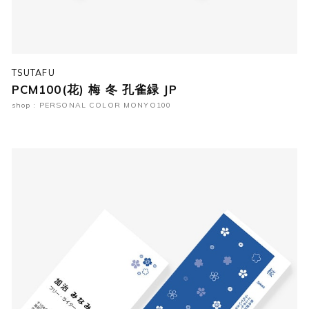
TSUTAFU
PCM100(花) 梅 冬 孔雀緑 JP
shop : PERSONAL COLOR MONYO100