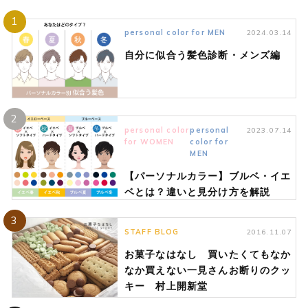
1
personal color for MEN
2024.03.14
自分に似合う髪色診断・メンズ編
2
personal color
personal
2023.07.14
for WOMEN
color for
MEN
【パーソナルカラー】ブルベ・イエ
ベとは？違いと見分け方を解説
3
STAFF BLOG
2016.11.07
お菓子なはなし 買いたくてもなか
なか買えない一見さんお断りのクッ
キー 村上開新堂